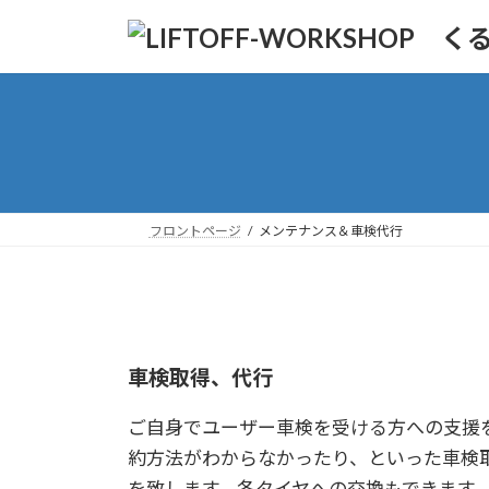
コ
ナ
ン
ビ
テ
ゲ
ン
ー
ツ
シ
へ
ョ
ス
ン
キ
に
ッ
移
フロントページ
メンテナンス＆車検代行
プ
動
車検取得、代行
ご自身でユーザー車検を受ける方への支援
約方法がわからなかったり、といった車検
を致します。冬タイヤへの交換もできます